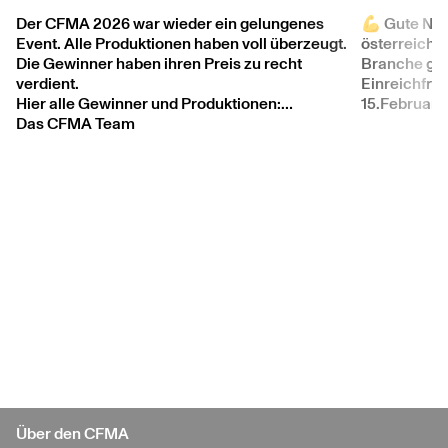
Der CFMA 2026 war wieder ein gelungenes
💪 Gute Neu
Event. Alle Produktionen haben voll überzeugt.
österreichi
Die Gewinner haben ihren Preis zu recht
Branche geht
verdient.
Einreichfris
Hier alle Gewinner und Produktionen:
15.Februar e
https://cfma.at/winners-2026
Das CFMA Team
cfma.at
UND VORMERKEN - Den CFMA 2028
Wir freuen uns schon wieder auf zahlreiche
Einreichungen.
Viel Erfolg und Spass beim Produzieren.
Über den CFMA